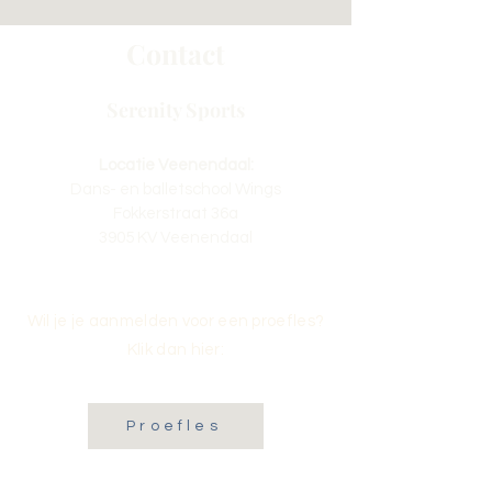
Contact
Serenity Sports
Locatie Veenendaal:
Dans- en balletschool Wings
Fokkerstraat 36a
3905 KV Veenendaal
Wil je je aanmelden voor een proefles?
Klik dan hier:
Proefles