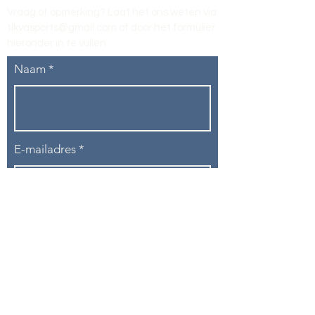
Vraag of opmerking? Laat het ons weten via
tikvasports@gmail.com
of door het formulier
hieronder in te vullen
.
Naam
E-mailadres
Telefoon
Onderwerp