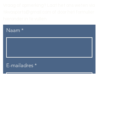
Vraag of opmerking? Laat het ons weten via
tikvasports@gmail.com
of door het formulier
hieronder in te vullen
.
Naam
E-mailadres
Telefoon
Onderwerp