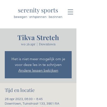
serenity sports
bewegen · ontspannen · bezinnen
Tikva Stretch
wo 26 apr
  |  
Downtown
Het is niet meer mogelijk om je
voor deze les in te schrijven
Andere lessen bekijken
Tijd en locatie
26 apr 2023, 08:00 – 8:45
Downtown, Tuinstraat 133, 3901 RA