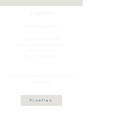
Contact
Serenity Sports
Locatie Veenendaal:
Dans- en balletschool Wings
Fokkerstraat 36a
3905 KV Veenendaal
Wil je je aanmelden voor een proefles?
Klik dan hier:
Proefles