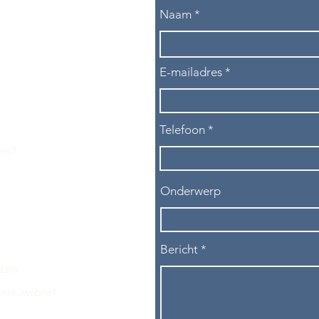
Naam
E-mailadres
Telefoon
les?
Onderwerp
Bericht
ezen.
nieuwsbrief.