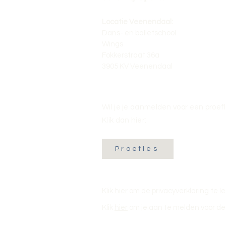
Locatie Veenendaal:
Dans- en balletschool
Wings
Fokkerstraat 36a
3905 KV Veenendaal
Wil je je aanmelden voor een proef
Klik dan hier:
Proefles
Klik
hier
om de privacyverklaring te l
Klik
hier
om je aan te melden voor de 