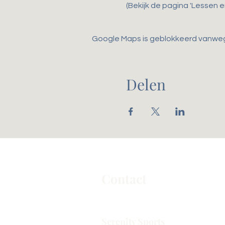
(Bekijk de pagina 'Lessen 
Google Maps is geblokkeerd vanwege 
Delen
Contact
Serenity Sports