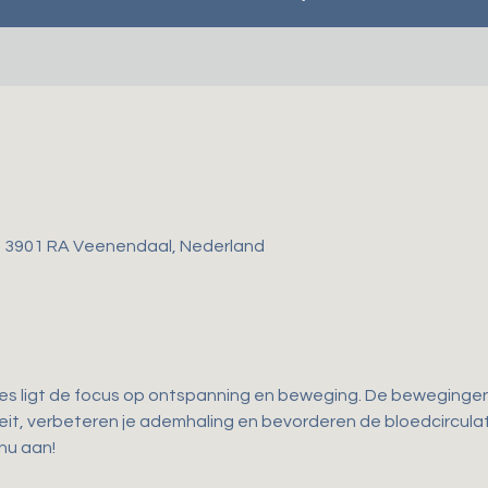
, 3901 RA Veenendaal, Nederland
les ligt de focus op ontspanning en beweging. De bewegingen d
iteit, verbeteren je ademhaling en bevorderen de bloedcirculati
 nu aan!