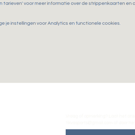
en tarieven' voor meer informatie over de strippenkaarten e
je instellingen voor Analytics en functionele cookies.
Vraag of opmerking? Laat het ons
tikvasports@gmail.com
of door het