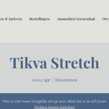
en & tarieven
Bestellingen
Aanmelden Veenendaal
Ove
Tikva Stretch
wo 12 apr
  |  
Downtown
Het is niet meer mogelijk om je voor deze les in te schrijven
Andere lessen bekijken