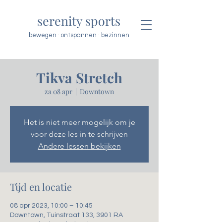
serenity sports
bewegen · ontspannen · bezinnen
Tikva Stretch
za 08 apr
  |  
Downtown
Het is niet meer mogelijk om je
voor deze les in te schrijven
Andere lessen bekijken
Tijd en locatie
08 apr 2023, 10:00 – 10:45
Downtown, Tuinstraat 133, 3901 RA