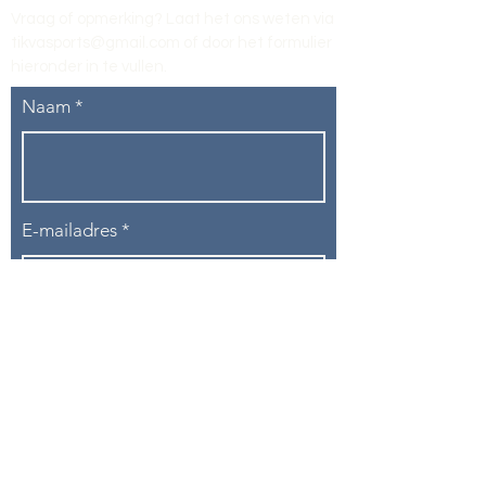
Vraag of opmerking? Laat het ons weten via
tikvasports@gmail.com
of door het formulier
hieronder in te vullen
.
Naam
E-mailadres
Telefoon
Onderwerp