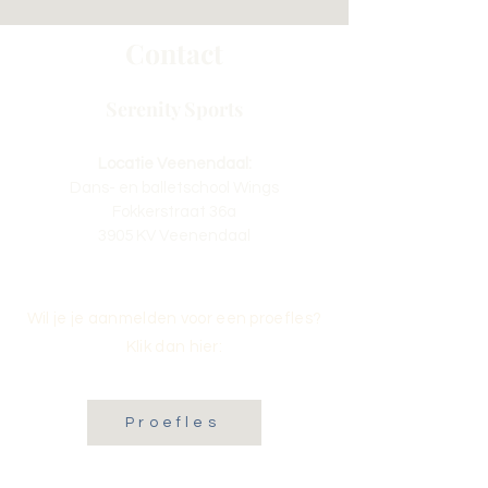
Contact
Serenity Sports
Locatie Veenendaal:
Dans- en balletschool Wings
Fokkerstraat 36a
3905 KV Veenendaal
Wil je je aanmelden voor een proefles?
Klik dan hier:
Proefles