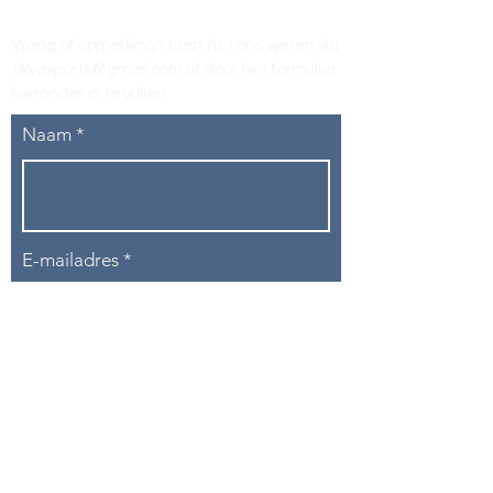
Vraag of opmerking? Laat het ons weten via
tikvasports@gmail.com
of door het formulier
hieronder in te vullen
.
Naam
E-mailadres
Telefoon
Onderwerp