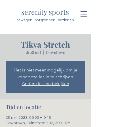
serenity sports
bewegen · ontspannen · bezinnen
Tikva Stretch
di 28 mrt
  |  
Downtown
Het is niet meer mogelijk om je
voor deze les in te schrijven
Andere lessen bekijken
Tijd en locatie
28 mrt 2023, 09:00 – 9:45
Downtown, Tuinstraat 133, 3901 RA