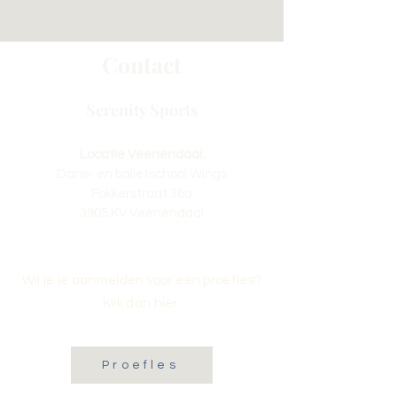
Contact
Serenity Sports
Locatie Veenendaal:
Dans- en balletschool Wings
Fokkerstraat 36a
3905 KV Veenendaal
Wil je je aanmelden voor een proefles?
Klik dan hier:
Proefles