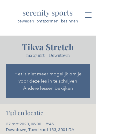
serenity sports
bewegen · ontspannen · bezinnen
Tikva Stretch
ma 27 mrt
  |  
Downtown
Het is niet meer mogelijk om je
voor deze les in te schrijven
Andere lessen bekijken
Tijd en locatie
27 mrt 2023, 08:00 – 8:45
Downtown, Tuinstraat 133, 3901 RA