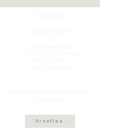
Contact
Serenity Sports
Locatie Veenendaal:
Dans- en balletschool Wings
Fokkerstraat 36a
3905 KV Veenendaal
Wil je je aanmelden voor een proefles?
Klik dan hier:
Proefles