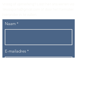
Vraag of opmerking? Laat het ons weten via
tikvasports@gmail.com
of door het formulier
hieronder in te vullen
.
Naam
E-mailadres
Telefoon
Onderwerp