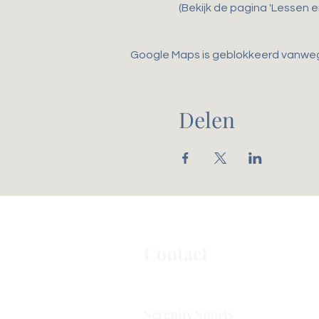
(Bekijk de pagina 'Lessen 
Google Maps is geblokkeerd vanwege 
Delen
Contact
Serenity Sports