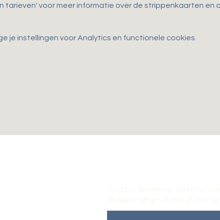
en tarieven' voor meer informatie over de strippenkaarten e
je instellingen voor Analytics en functionele cookies.
Vraag of opmerking? Laat het ons
tikvasports@gmail.com
of door het