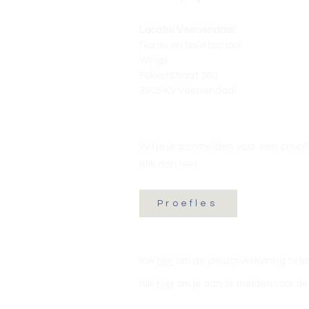
Locatie Veenendaal:
Dans- en balletschool
Wings
Fokkerstraat 36a
3905 KV Veenendaal
Wil je je aanmelden voor een proef
Klik dan hier:
Proefles
Klik
hier
om de privacyverklaring te l
Klik
hier
om je aan te melden voor de 