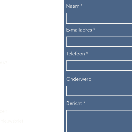
Naam
E-mailadres
Telefoon
les?
Onderwerp
Bericht
ezen.
nieuwsbrief.