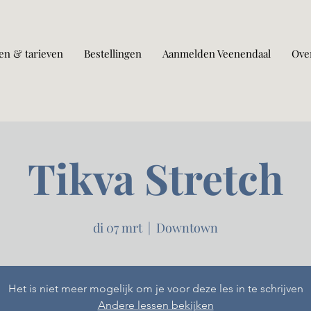
en & tarieven
Bestellingen
Aanmelden Veenendaal
Ove
Tikva Stretch
di 07 mrt
  |  
Downtown
Het is niet meer mogelijk om je voor deze les in te schrijven
Andere lessen bekijken