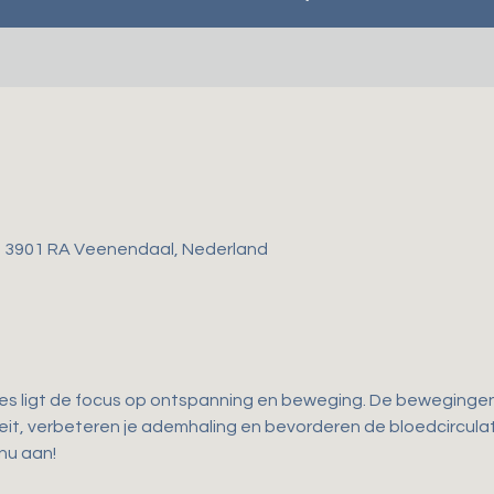
, 3901 RA Veenendaal, Nederland
les ligt de focus op ontspanning en beweging. De bewegingen d
iteit, verbeteren je ademhaling en bevorderen de bloedcirculati
 nu aan!