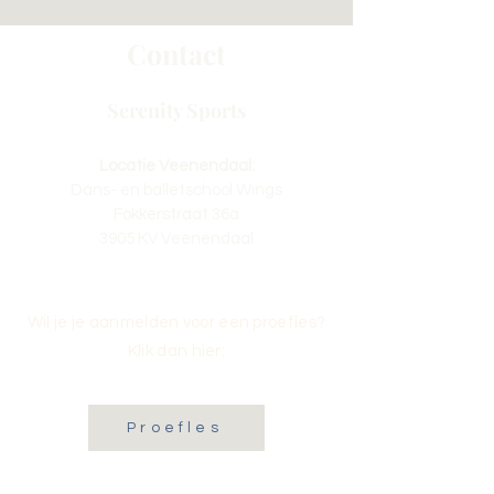
Contact
Serenity Sports
Locatie Veenendaal:
Dans- en balletschool Wings
Fokkerstraat 36a
3905 KV Veenendaal
Wil je je aanmelden voor een proefles?
Klik dan hier:
Proefles