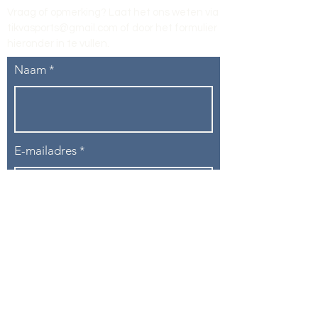
Vraag of opmerking? Laat het ons weten via
tikvasports@gmail.com
of door het formulier
hieronder in te vullen
.
Naam
E-mailadres
Telefoon
Onderwerp