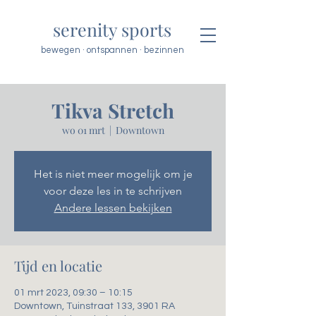
serenity sports
bewegen · ontspannen · bezinnen
Tikva Stretch
wo 01 mrt
  |  
Downtown
Het is niet meer mogelijk om je
voor deze les in te schrijven
Andere lessen bekijken
Tijd en locatie
01 mrt 2023, 09:30 – 10:15
Downtown, Tuinstraat 133, 3901 RA