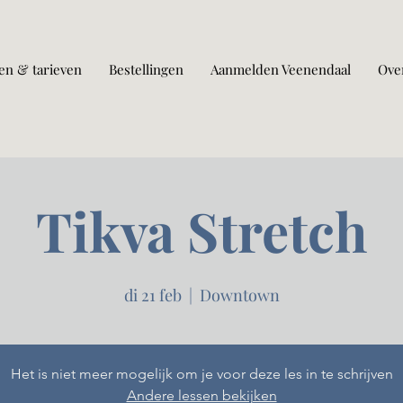
en & tarieven
Bestellingen
Aanmelden Veenendaal
Ove
Tikva Stretch
di 21 feb
  |  
Downtown
Het is niet meer mogelijk om je voor deze les in te schrijven
Andere lessen bekijken