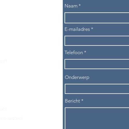
Naam
E-mailadres
Telefoon
les?
Onderwerp
Bericht
ezen.
nieuwsbrief.