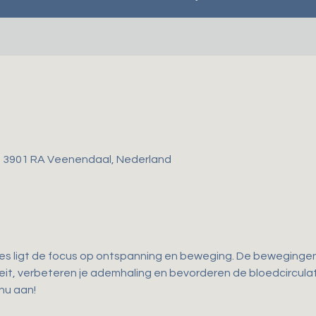
, 3901 RA Veenendaal, Nederland
les ligt de focus op ontspanning en beweging. De bewegingen d
iteit, verbeteren je ademhaling en bevorderen de bloedcirculati
 nu aan!