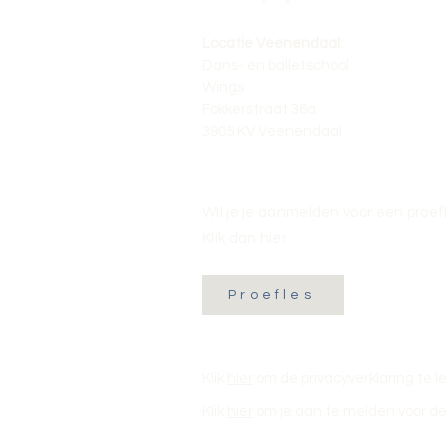
Locatie Veenendaal:
Dans- en balletschool
Wings
Fokkerstraat 36a
3905 KV Veenendaal
Wil je je aanmelden voor een proef
Klik dan hier:
Proefles
Klik
hier
om de privacyverklaring te l
Klik
hier
om je aan te melden voor de 