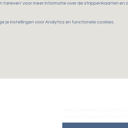
en tarieven' voor meer informatie over de strippenkaarten e
je instellingen voor Analytics en functionele cookies.
Vraag of opmerking? Laat het ons
tikvasports@gmail.com
of door het