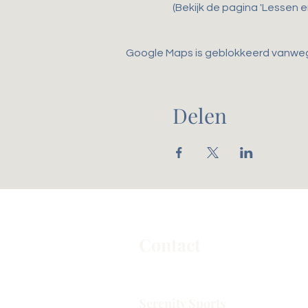
(Bekijk de pagina 'Lessen 
Google Maps is geblokkeerd vanwege 
Delen
Contact
Serenity Sports