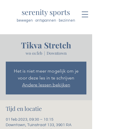
serenity sports
bewegen · ontspannen · bezinnen
Tikva Stretch
wo 01 feb
  |  
Downtown
Het is niet meer mogelijk om je
voor deze les in te schrijven
Andere lessen bekijken
Tijd en locatie
01 feb 2023, 09:30 – 10:15
Downtown, Tuinstraat 133, 3901 RA