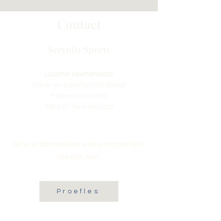
Contact
Serenity Sports
Locatie Veenendaal:
Dans- en balletschool Wings
Fokkerstraat 36a
3905 KV Veenendaal
Wil je je aanmelden voor een proefles?
Klik dan hier:
Proefles