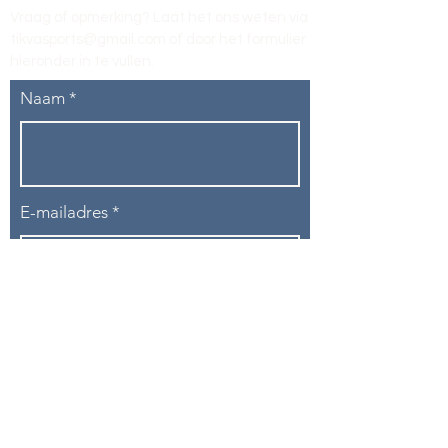
Vraag of opmerking? Laat het ons weten via
tikvasports@gmail.com
of door het formulier
hieronder in te vullen
.
Naam
E-mailadres
Telefoon
Onderwerp