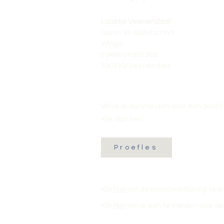
Locatie Veenendaal:
Dans- en balletschool
Wings
Fokkerstraat 36a
3905 KV Veenendaal
Wil je je aanmelden voor een proef
Klik dan hier:
Proefles
Klik
hier
om de privacyverklaring te l
Klik
hier
om je aan te melden voor de 