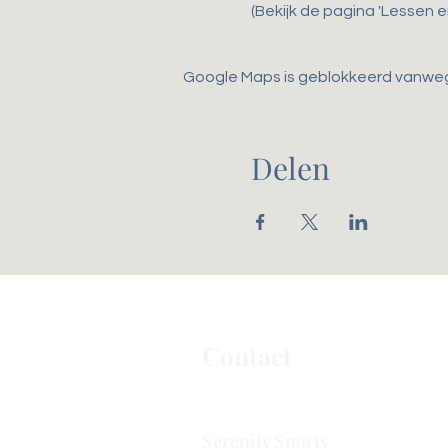
(Bekijk de pagina 'Lessen 
Google Maps is geblokkeerd vanwege 
Delen
Contact
Serenity Sports