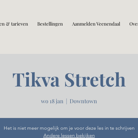
en & tarieven
Bestellingen
Aanmelden Veenendaal
Ove
Tikva Stretch
wo 18 jan
  |  
Downtown
Het is niet meer mogelijk om je voor deze les in te schrijven
Andere lessen bekijken