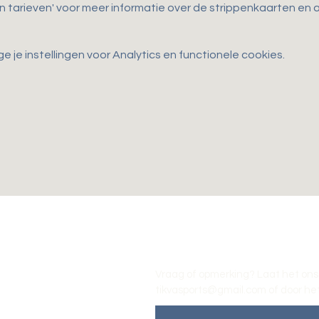
en tarieven' voor meer informatie over de strippenkaarten e
je instellingen voor Analytics en functionele cookies.
Vraag of opmerking? Laat het ons
tikvasports@gmail.com
of door het