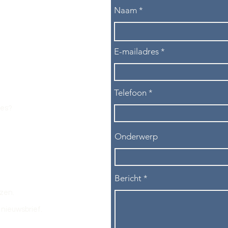
Naam
E-mailadres
Telefoon
les?
Onderwerp
Bericht
ezen.
nieuwsbrief.