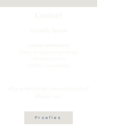
Contact
Serenity Sports
Locatie Veenendaal:
Dans- en balletschool Wings
Fokkerstraat 36a
3905 KV Veenendaal
Wil je je aanmelden voor een proefles?
Klik dan hier:
Proefles