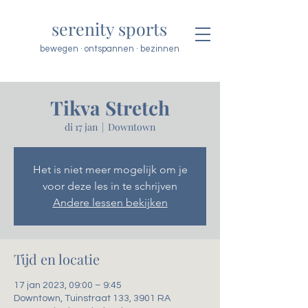
serenity sports
bewegen · ontspannen · bezinnen
Tikva Stretch
di 17 jan
  |  
Downtown
Het is niet meer mogelijk om je
voor deze les in te schrijven
Andere lessen bekijken
Tijd en locatie
17 jan 2023, 09:00 – 9:45
Downtown, Tuinstraat 133, 3901 RA