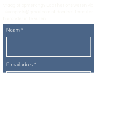
Vraag of opmerking? Laat het ons weten via
tikvasports@gmail.com
of door het formulier
hieronder in te vullen
.
Naam
E-mailadres
Telefoon
Onderwerp