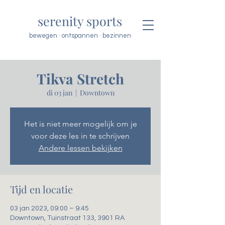
serenity sports
bewegen · ontspannen · bezinnen
Tikva Stretch
di 03 jan
  |  
Downtown
Het is niet meer mogelijk om je
voor deze les in te schrijven
Andere lessen bekijken
Tijd en locatie
03 jan 2023, 09:00 – 9:45
Downtown, Tuinstraat 133, 3901 RA