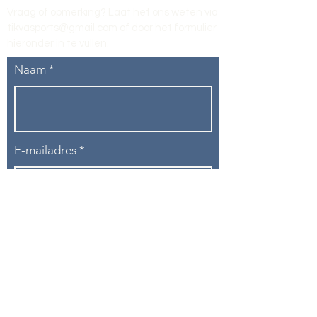
Vraag of opmerking? Laat het ons weten via
tikvasports@gmail.com
of door het formulier
hieronder in te vullen
.
Naam
E-mailadres
Telefoon
Onderwerp