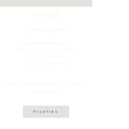
Contact
Serenity Sports
Locatie Veenendaal:
Dans- en balletschool Wings
Fokkerstraat 36a
3905 KV Veenendaal
Wil je je aanmelden voor een proefles?
Klik dan hier:
Proefles