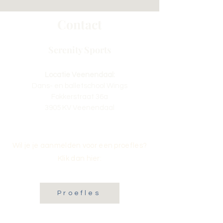
Contact
Serenity Sports
Locatie Veenendaal:
Dans- en balletschool Wings
Fokkerstraat 36a
3905 KV Veenendaal
Wil je je aanmelden voor een proefles?
Klik dan hier:
Proefles