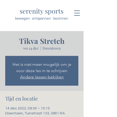
serenity sports
bewegen · ontspannen · bezinnen
Tikva Stretch
wo 14 dec
  |  
Downtown
Het is niet meer mogelijk om je
voor deze les in te schrijven
Andere lessen bekijken
Tijd en locatie
14 dec 2022, 09:30 – 10:15
Downtown, Tuinstraat 133, 3901 RA