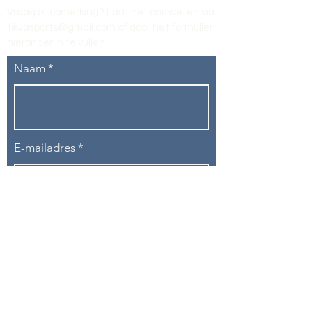
Vraag of opmerking? Laat het ons weten via
tikvasports@gmail.com
of door het formulier
hieronder in te vullen
.
Naam
E-mailadres
Telefoon
Onderwerp