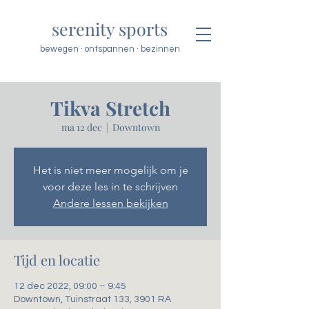
serenity sports
bewegen · ontspannen · bezinnen
Tikva Stretch
ma 12 dec
  |  
Downtown
Het is niet meer mogelijk om je
voor deze les in te schrijven
Andere lessen bekijken
Tijd en locatie
12 dec 2022, 09:00 – 9:45
Downtown, Tuinstraat 133, 3901 RA