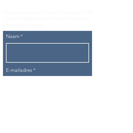
Vraag of opmerking? Laat het ons weten via
tikvasports@gmail.com
of door het formulier
hieronder in te vullen
.
Naam
E-mailadres
Telefoon
Onderwerp