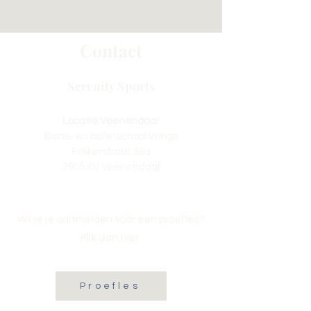
Contact
Serenity Sports
Locatie Veenendaal:
Dans- en balletschool Wings
Fokkerstraat 36a
3905 KV Veenendaal
Wil je je aanmelden voor een proefles?
Klik dan hier:
Proefles