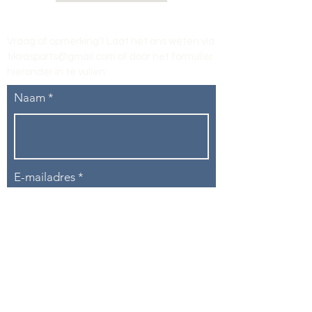
Vraag of opmerking? Laat het ons weten via
tikvasports@gmail.com
of door het formulier
hieronder in te vullen
.
Naam
E-mailadres
Telefoon
Onderwerp