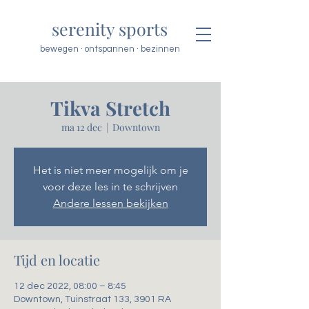
serenity sports
bewegen · ontspannen · bezinnen
Tikva Stretch
ma 12 dec
  |  
Downtown
Het is niet meer mogelijk om je
voor deze les in te schrijven
Andere lessen bekijken
Tijd en locatie
12 dec 2022, 08:00 – 8:45
Downtown, Tuinstraat 133, 3901 RA