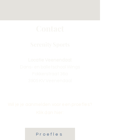
Contact
Serenity Sports
Locatie Veenendaal:
Dans- en balletschool Wings
Fokkerstraat 36a
3905 KV Veenendaal
Wil je je aanmelden voor een proefles?
Klik dan hier:
Proefles