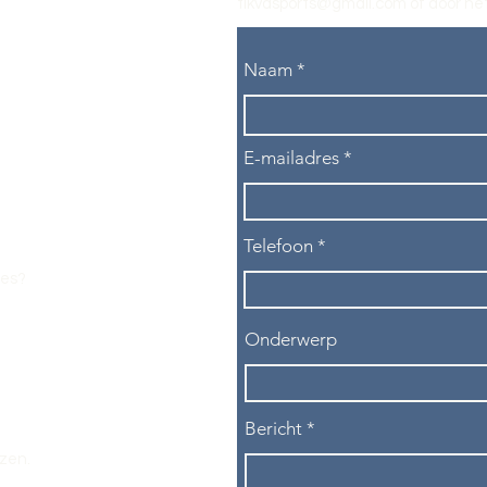
tikvasports@gmail.com
of door het
Naam
E-mailadres
Telefoon
les?
Onderwerp
Bericht
ezen.