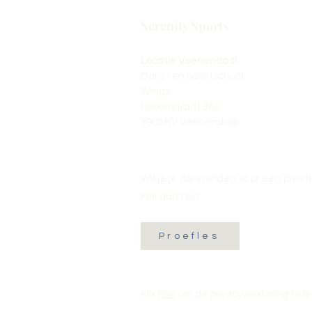
Serenity Sports
Locatie Veenendaal:
Dans- en balletschool
Wings
Fokkerstraat 36a
3905 KV Veenendaal
Wil je je aanmelden voor een proef
Klik dan hier:
Proefles
Klik
hier
om de privacyverklaring te l