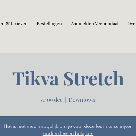
en & tarieven
Bestellingen
Aanmelden Veenendaal
Ove
Tikva Stretch
vr 09 dec
  |  
Downtown
Het is niet meer mogelijk om je voor deze les in te schrijven
Andere lessen bekijken