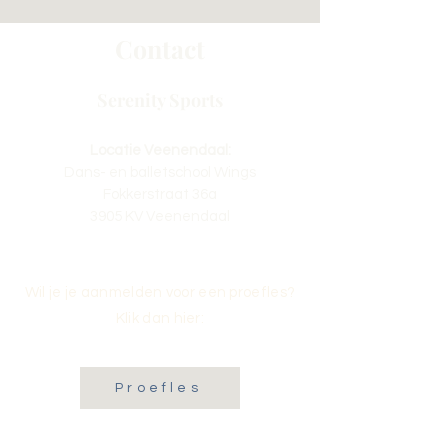
Contact
Serenity Sports
Locatie Veenendaal:
Dans- en balletschool Wings
Fokkerstraat 36a
3905 KV Veenendaal
Wil je je aanmelden voor een proefles?
Klik dan hier:
Proefles