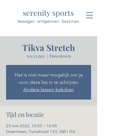
serenity sports
bewegen · ontspannen · bezinnen
Tikva Stretch
wo 23 nov
  |  
Downtown
Het is niet meer mogelijk om je
voor deze les in te schrijven
Andere lessen bekijken
Tijd en locatie
23 nov 2022, 10:00 – 10:45
Downtown, Tuinstraat 133, 3901 RA