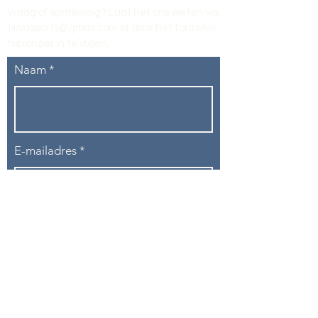
Vraag of opmerking? Laat het ons weten via
tikvasports@gmail.com
of door het formulier
hieronder in te vullen
.
Naam
E-mailadres
Telefoon
Onderwerp