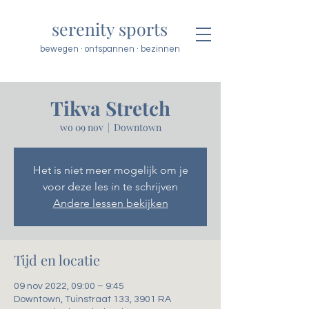
serenity sports
bewegen · ontspannen · bezinnen
Tikva Stretch
wo 09 nov
  |  
Downtown
Het is niet meer mogelijk om je
voor deze les in te schrijven
Andere lessen bekijken
Tijd en locatie
09 nov 2022, 09:00 – 9:45
Downtown, Tuinstraat 133, 3901 RA