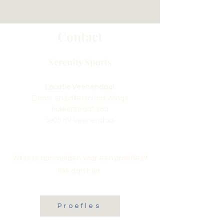
Contact
Serenity Sports
Locatie Veenendaal:
Dans- en balletschool Wings
Fokkerstraat 36a
3905 KV Veenendaal
Wil je je aanmelden voor een proefles?
Klik dan hier:
Proefles