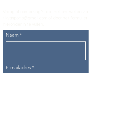
Vraag of opmerking? Laat het ons weten via
tikvasports@gmail.com
of door het formulier
hieronder in te vullen
.
Naam
E-mailadres
Telefoon
Onderwerp