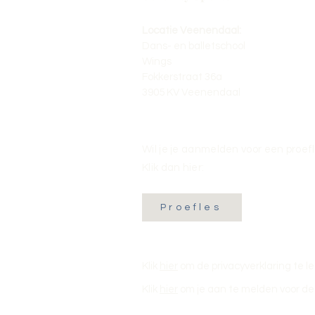
Locatie Veenendaal:
Dans- en balletschool
Wings
Fokkerstraat 36a
3905 KV Veenendaal
Wil je je aanmelden voor een proef
Klik dan hier:
Proefles
Klik
hier
om de privacyverklaring te l
Klik
hier
om je aan te melden voor de 