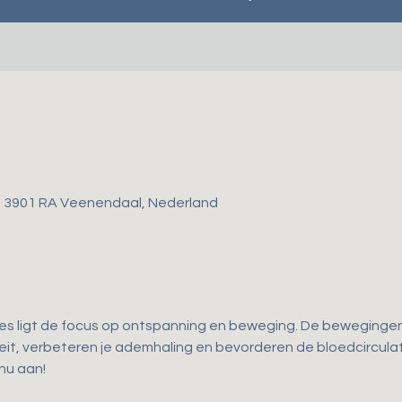
, 3901 RA Veenendaal, Nederland
les ligt de focus op ontspanning en beweging. De bewegingen d
iteit, verbeteren je ademhaling en bevorderen de bloedcirculati
 nu aan!