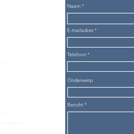
Naam
E-mailadres
Telefoon
les?
Onderwerp
Bericht
ezen.
nieuwsbrief.