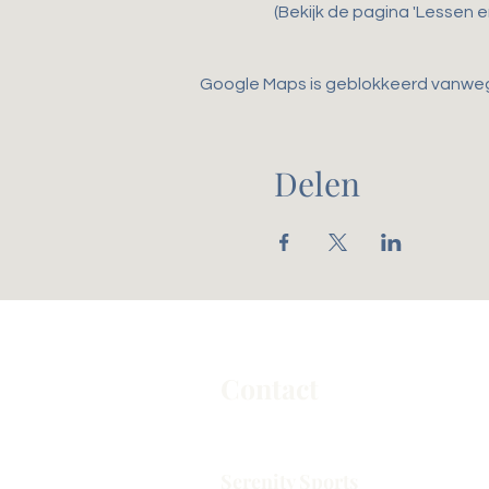
(Bekijk de pagina 'Lessen 
Google Maps is geblokkeerd vanwege 
Delen
Contact
Serenity Sports