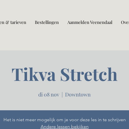
en & tarieven
Bestellingen
Aanmelden Veenendaal
Ove
Tikva Stretch
di 08 nov
  |  
Downtown
Het is niet meer mogelijk om je voor deze les in te schrijven
Andere lessen bekijken