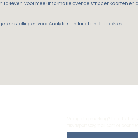
en tarieven' voor meer informatie over de strippenkaarten e
je instellingen voor Analytics en functionele cookies.
Vraag of opmerking? Laat het ons
tikvasports@gmail.com
of door het