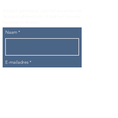
Vraag of opmerking? Laat het ons weten via
tikvasports@gmail.com
of door het formulier
hieronder in te vullen
.
Naam
E-mailadres
Telefoon
Onderwerp