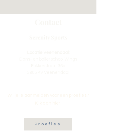
Contact
Serenity Sports
Locatie Veenendaal:
Dans- en balletschool Wings
Fokkerstraat 36a
3905 KV Veenendaal
Wil je je aanmelden voor een proefles?
Klik dan hier:
Proefles