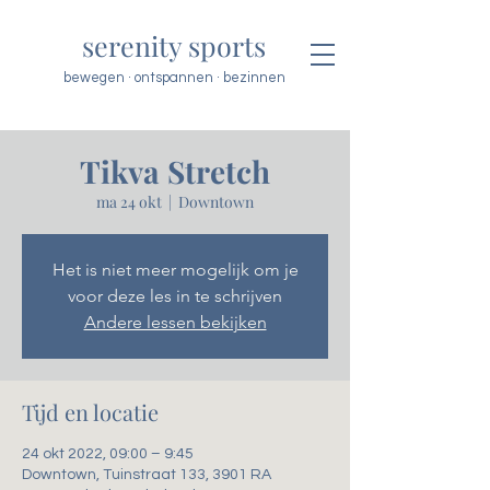
serenity sports
bewegen · ontspannen · bezinnen
Tikva Stretch
ma 24 okt
  |  
Downtown
Het is niet meer mogelijk om je
voor deze les in te schrijven
Andere lessen bekijken
Tijd en locatie
24 okt 2022, 09:00 – 9:45
Downtown, Tuinstraat 133, 3901 RA