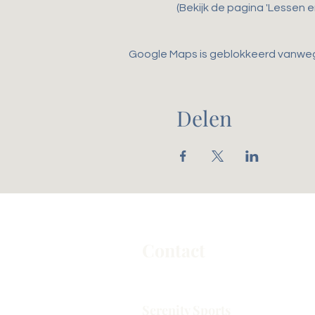
(Bekijk de pagina 'Lessen 
Google Maps is geblokkeerd vanwege 
Delen
Contact
Serenity Sports