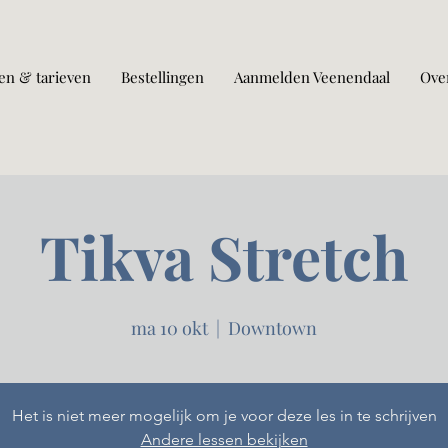
en & tarieven
Bestellingen
Aanmelden Veenendaal
Ove
Tikva Stretch
ma 10 okt
  |  
Downtown
Het is niet meer mogelijk om je voor deze les in te schrijven
Andere lessen bekijken