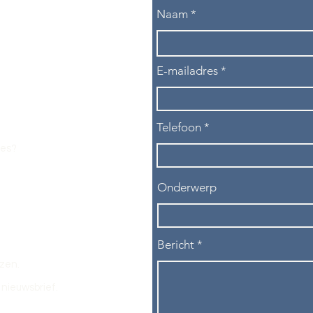
Naam
E-mailadres
Telefoon
les?
Onderwerp
Bericht
ezen.
nieuwsbrief.