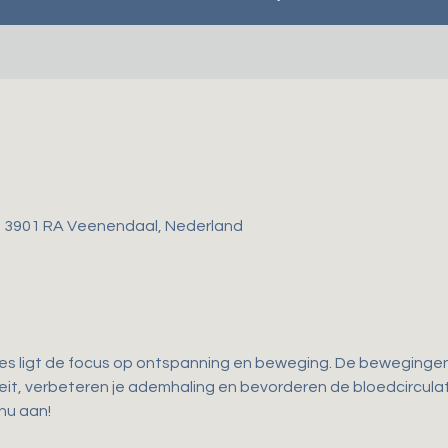
, 3901 RA Veenendaal, Nederland
les ligt de focus op ontspanning en beweging. De bewegingen d
iteit, verbeteren je ademhaling en bevorderen de bloedcirculati
 nu aan!