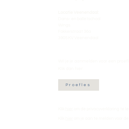
Locatie Veenendaal:
Dans- en balletschool
Wings
Fokkerstraat 36a
3905 KV Veenendaal
Wil je je aanmelden voor een proef
Klik dan hier:
Proefles
Klik
hier
om de privacyverklaring te l
Klik
hier
om je aan te melden voor de 