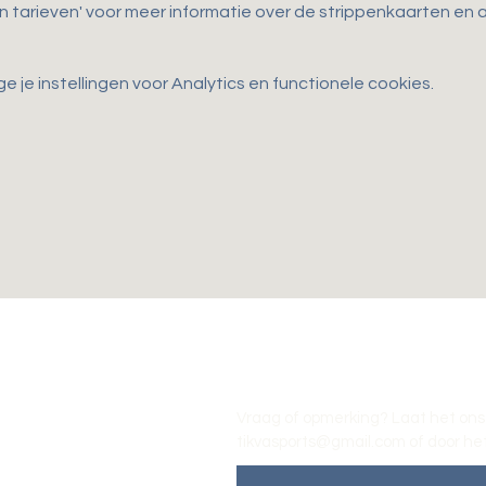
en tarieven' voor meer informatie over de strippenkaarten e
je instellingen voor Analytics en functionele cookies.
Vraag of opmerking? Laat het ons
tikvasports@gmail.com
of door het