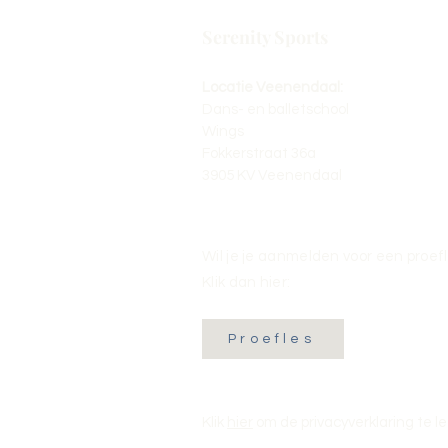
Serenity Sports
Locatie Veenendaal:
Dans- en balletschool
Wings
Fokkerstraat 36a
3905 KV Veenendaal
Wil je je aanmelden voor een proef
Klik dan hier:
Proefles
Klik
hier
om de privacyverklaring te l