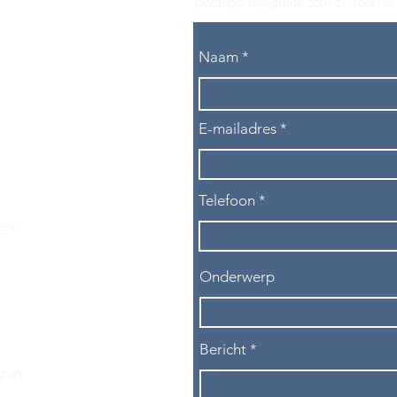
tikvasports@gmail.com
of door het
Naam
E-mailadres
Telefoon
les?
Onderwerp
Bericht
ezen.