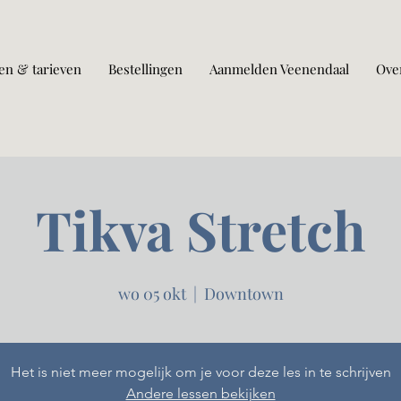
en & tarieven
Bestellingen
Aanmelden Veenendaal
Ove
Tikva Stretch
wo 05 okt
  |  
Downtown
Het is niet meer mogelijk om je voor deze les in te schrijven
Andere lessen bekijken