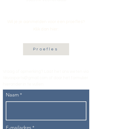
Wil je je aanmelden voor een proefles?
Klik dan hier:
Proefles
Vraag of opmerking? Laat het ons weten via
tikvasports@gmail.com
of door het formulier
hieronder in te vullen
.
Naam
E-mailadres