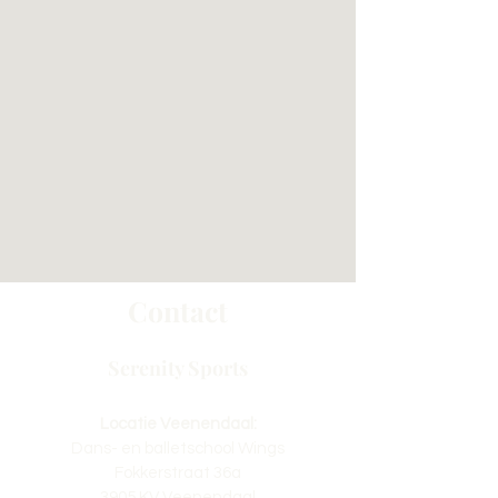
Contact
Serenity Sports
Locatie Veenendaal:
Dans- en balletschool Wings
Fokkerstraat 36a
3905 KV Veenendaal