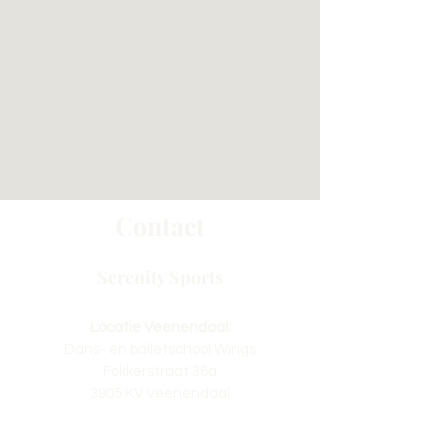
Contact
Serenity Sports
Locatie Veenendaal:
Dans- en balletschool Wings
Fokkerstraat 36a
3905 KV Veenendaal