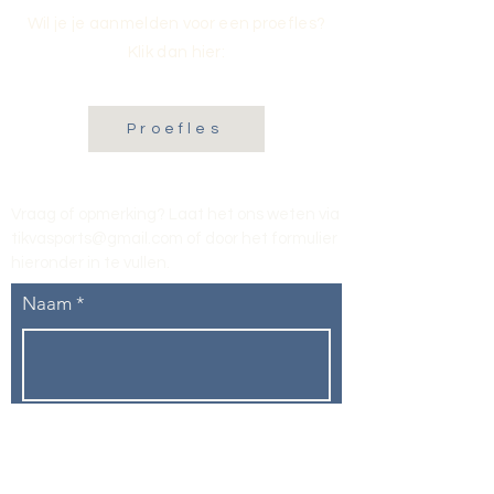
Wil je je aanmelden voor een proefles?
Klik dan hier:
Proefles
Vraag of opmerking? Laat het ons weten via
tikvasports@gmail.com
of door het formulier
hieronder in te vullen
.
Naam
E-mailadres