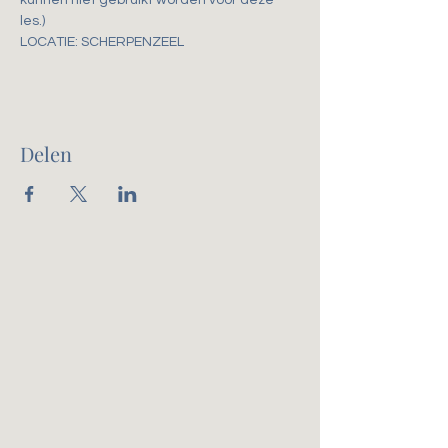
kunnen niet gebruikt worden voor deze 
les.)
LOCATIE: SCHERPENZEEL
Delen