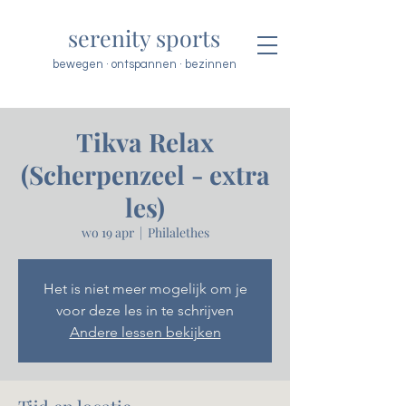
serenity sports
bewegen · ontspannen · bezinnen
Tikva Relax
(Scherpenzeel - extra
les)
wo 19 apr
  |  
Philalethes
Het is niet meer mogelijk om je
voor deze les in te schrijven
Andere lessen bekijken