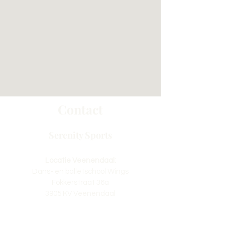
Contact
Serenity Sports
Locatie Veenendaal:
Dans- en balletschool Wings
Fokkerstraat 36a
3905 KV Veenendaal