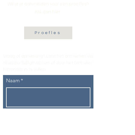
Wil je je aanmelden voor een proefles?
Klik dan hier:
Proefles
Vraag of opmerking? Laat het ons weten via
tikvasports@gmail.com
of door het formulier
hieronder in te vullen
.
Naam
E-mailadres