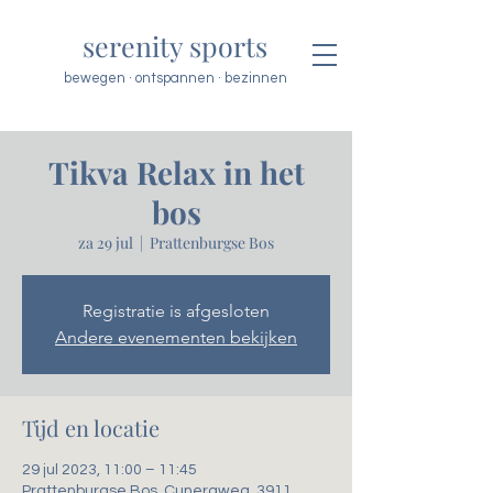
serenity sports
bewegen · ontspannen · bezinnen
Tikva Relax in het
bos
za 29 jul
  |  
Prattenburgse Bos
Registratie is afgesloten
Andere evenementen bekijken
Tijd en locatie
29 jul 2023, 11:00 – 11:45
Prattenburgse Bos, Cuneraweg, 3911