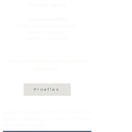
Serenity Sports
Locatie Veenendaal:
Dans- en balletschool Wings
Fokkerstraat 36a
3905 KV Veenendaal
Wil je je aanmelden voor een proefles?
Klik dan hier:
Proefles
Vraag of opmerking? Laat het ons weten via
tikvasports@gmail.com
of door het formulier
hieronder in te vullen
.