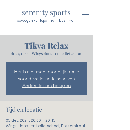
serenity sports
bewegen · ontspannen · bezinnen
Tikva Relax
do 05 dec
  |  
Wings dans- en balletschool
Het is niet meer mogelijk om je
voor deze les in te schrijven
Andere lessen bekijken
Tijd en locatie
05 dec 2024, 20:00 – 20:45
Wings dans- en balletschool, Fokkerstraat