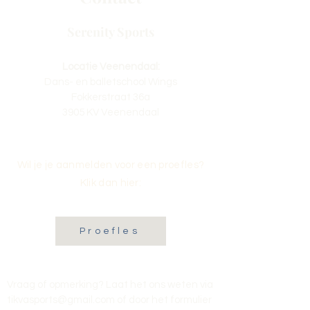
Serenity Sports
Locatie Veenendaal:
Dans- en balletschool Wings
Fokkerstraat 36a
3905 KV Veenendaal
Wil je je aanmelden voor een proefles?
Klik dan hier:
Proefles
Vraag of opmerking? Laat het ons weten via
tikvasports@gmail.com
of door het formulier