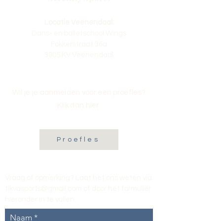
Locatie Veenendaal:
Dans- en balletschool Wings
Fokkerstraat 36a
3905 KV Veenendaal
Wil je je aanmelden voor een proefles?
Klik dan hier:
Proefles
Vraag of opmerking? Laat het ons weten via
tikvasports@gmail.com
of door het formulier
hieronder in te vullen
.
Naam