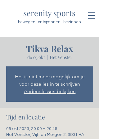
serenity sports
bewegen · ontspannen · bezinnen
Tikva Relax
do 05 okt
  |  
Het Venster
Het is niet meer mogelijk om je
voor deze les in te schrijven
Andere lessen bekijken
Tijd en locatie
05 okt 2023, 20:00 – 20:45
Het Venster, Vijftien Morgen 2, 3901 HA