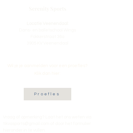
Serenity Sports
Locatie Veenendaal:
Dans- en balletschool Wings
Fokkerstraat 36a
3905 KV Veenendaal
Wil je je aanmelden voor een proefles?
Klik dan hier:
Proefles
Vraag of opmerking? Laat het ons weten via
tikvasports@gmail.com
of door het formulier
hieronder in te vullen
.