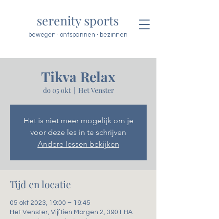
serenity sports
bewegen · ontspannen · bezinnen
Tikva Relax
do 05 okt
  |  
Het Venster
Het is niet meer mogelijk om je
voor deze les in te schrijven
Andere lessen bekijken
Tijd en locatie
05 okt 2023, 19:00 – 19:45
Het Venster, Vijftien Morgen 2, 3901 HA