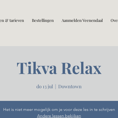
en & tarieven
Bestellingen
Aanmelden Veenendaal
Ove
Tikva Relax
do 13 jul
  |  
Downtown
Het is niet meer mogelijk om je voor deze les in te schrijven
Andere lessen bekijken