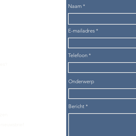
Naam
E-mailadres
Telefoon
les?
Onderwerp
Bericht
ezen.
nieuwsbrief.