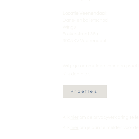
Locatie Veenendaal:
Dans- en balletschool
Wings
Fokkerstraat 36a
3905 KV Veenendaal
Wil je je aanmelden voor een proef
Klik dan hier:
Proefles
Klik
hier
om de privacyverklaring te l
Klik
hier
om je aan te melden voor de 