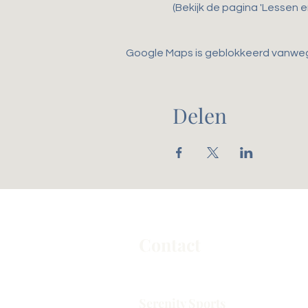
(Bekijk de pagina 'Lessen 
Google Maps is geblokkeerd vanwege 
Delen
Contact
Serenity Sports