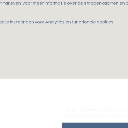
en tarieven' voor meer informatie over de strippenkaarten e
je instellingen voor Analytics en functionele cookies.
Vraag of opmerking? Laat het ons
tikvasports@gmail.com
of door het