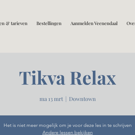
en & tarieven
Bestellingen
Aanmelden Veenendaal
Ove
Tikva Relax
ma 13 mrt
  |  
Downtown
Het is niet meer mogelijk om je voor deze les in te schrijven
Andere lessen bekijken