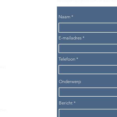
tikvasports@gmail.com
of door het
Naam
E-mailadres
Telefoon
les?
Onderwerp
Bericht
ezen.