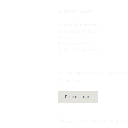
Serenity Sports
Locatie Veenendaal:
Dans- en balletschool
Wings
Fokkerstraat 36a
3905 KV Veenendaal
Wil je je aanmelden voor een proef
Klik dan hier:
Proefles
Klik
hier
om de privacyverklaring te l