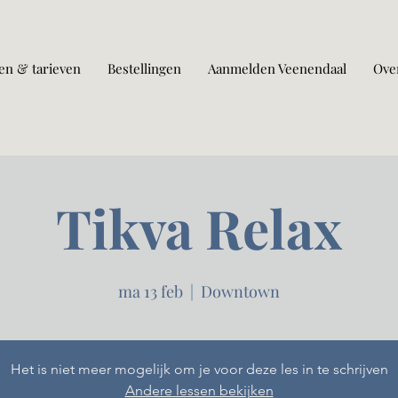
en & tarieven
Bestellingen
Aanmelden Veenendaal
Ove
Tikva Relax
ma 13 feb
  |  
Downtown
Het is niet meer mogelijk om je voor deze les in te schrijven
Andere lessen bekijken