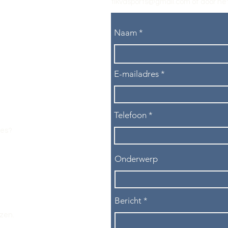
tikvasports@gmail.com
of door het
Naam
E-mailadres
Telefoon
les?
Onderwerp
Bericht
ezen.