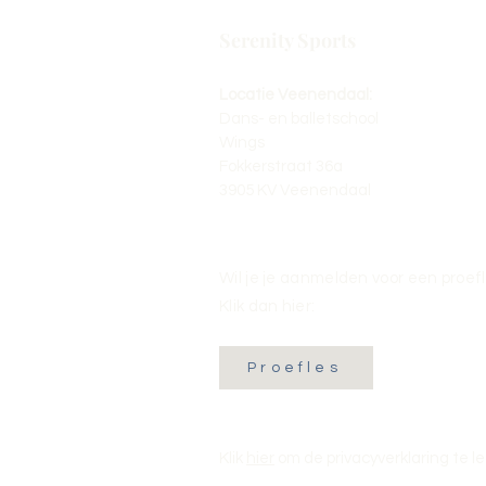
Serenity Sports
Locatie Veenendaal:
Dans- en balletschool
Wings
Fokkerstraat 36a
3905 KV Veenendaal
Wil je je aanmelden voor een proef
Klik dan hier:
Proefles
Klik
hier
om de privacyverklaring te l