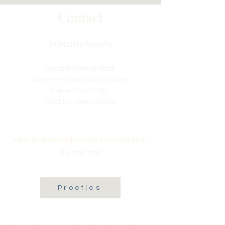
Contact
Serenity Sports
Locatie Veenendaal:
Dans- en balletschool Wings
Fokkerstraat 36a
3905 KV Veenendaal
Wil je je aanmelden voor een proefles?
Klik dan hier:
Proefles