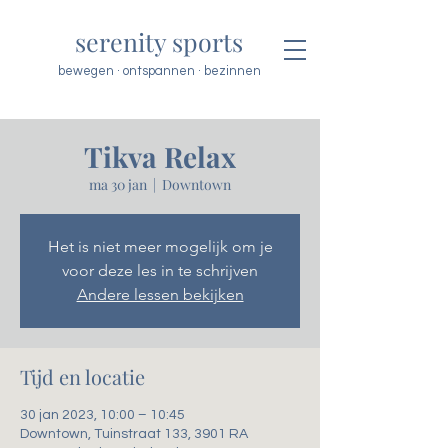
serenity sports
bewegen · ontspannen · bezinnen
Tikva Relax
ma 30 jan
  |  
Downtown
Het is niet meer mogelijk om je
voor deze les in te schrijven
Andere lessen bekijken
Tijd en locatie
30 jan 2023, 10:00 – 10:45
Downtown, Tuinstraat 133, 3901 RA