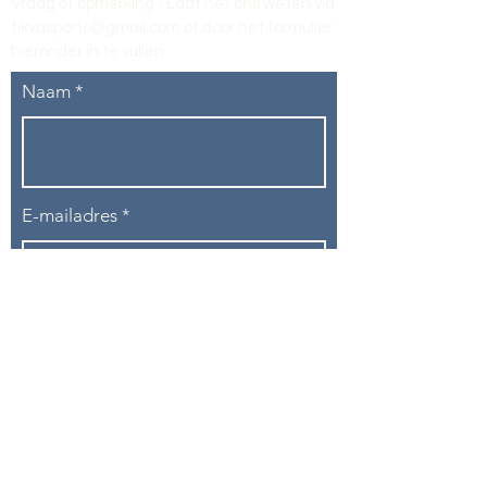
Vraag of opmerking? Laat het ons weten via
tikvasports@gmail.com
of door het formulier
hieronder in te vullen
.
Naam
E-mailadres
Telefoon
Onderwerp