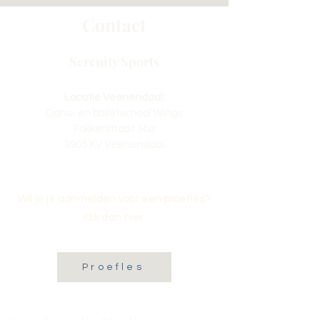
Contact
Serenity Sports
Locatie Veenendaal:
Dans- en balletschool Wings
Fokkerstraat 36a
3905 KV Veenendaal
Wil je je aanmelden voor een proefles?
Klik dan hier:
Proefles