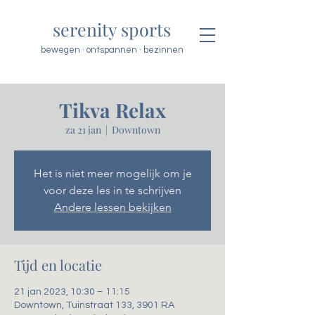
serenity sports
bewegen · ontspannen · bezinnen
Tikva Relax
za 21 jan
  |  
Downtown
Het is niet meer mogelijk om je
voor deze les in te schrijven
Andere lessen bekijken
Tijd en locatie
21 jan 2023, 10:30 – 11:15
Downtown, Tuinstraat 133, 3901 RA