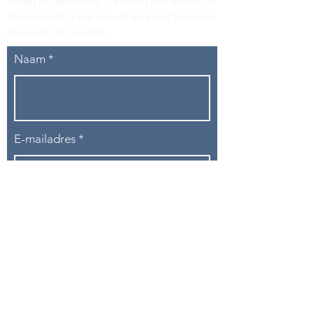
Vraag of opmerking? Laat het ons weten via
tikvasports@gmail.com
of door het formulier
hieronder in te vullen
.
Naam
E-mailadres
Telefoon
Onderwerp