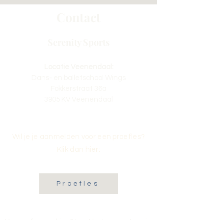
Contact
Serenity Sports
Locatie Veenendaal:
Dans- en balletschool Wings
Fokkerstraat 36a
3905 KV Veenendaal
Wil je je aanmelden voor een proefles?
Klik dan hier:
Proefles