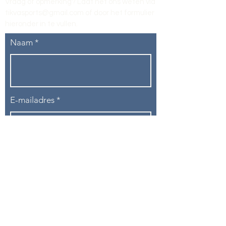
Vraag of opmerking? Laat het ons weten via
tikvasports@gmail.com
of door het formulier
hieronder in te vullen
.
Naam
E-mailadres
Telefoon
Onderwerp