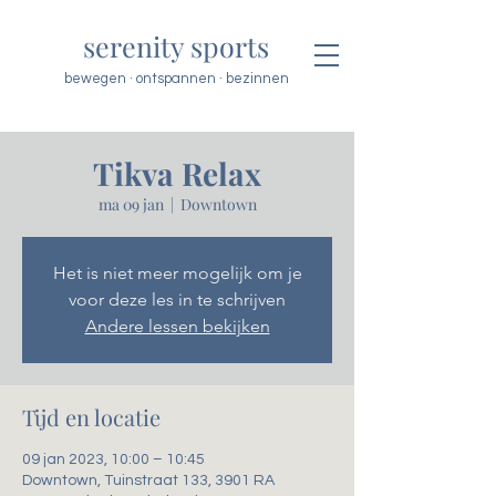
serenity sports
bewegen · ontspannen · bezinnen
Tikva Relax
ma 09 jan
  |  
Downtown
Het is niet meer mogelijk om je
voor deze les in te schrijven
Andere lessen bekijken
Tijd en locatie
09 jan 2023, 10:00 – 10:45
Downtown, Tuinstraat 133, 3901 RA