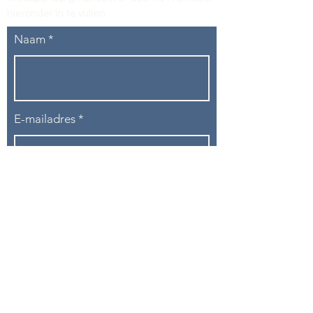
hieronder in te vullen
.
Naam
E-mailadres
Telefoon
Onderwerp
Bericht