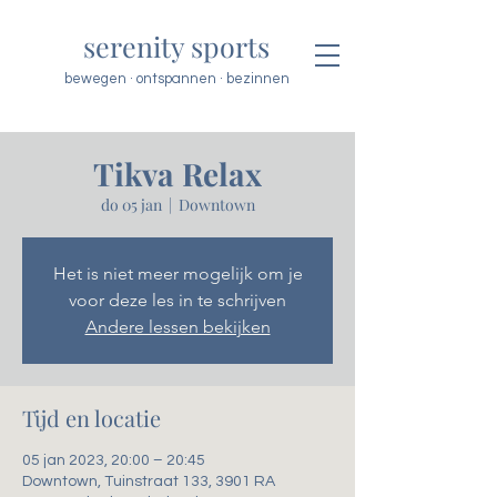
serenity sports
bewegen · ontspannen · bezinnen
Tikva Relax
do 05 jan
  |  
Downtown
Het is niet meer mogelijk om je
voor deze les in te schrijven
Andere lessen bekijken
Tijd en locatie
05 jan 2023, 20:00 – 20:45
Downtown, Tuinstraat 133, 3901 RA