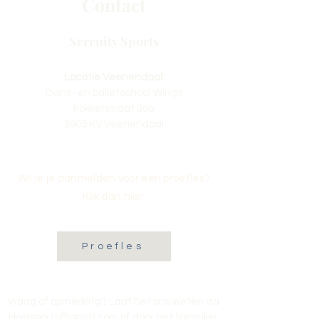
Contact
Serenity Sports
Locatie Veenendaal:
Dans- en balletschool Wings
Fokkerstraat 36a
3905 KV Veenendaal
Wil je je aanmelden voor een proefles?
Klik dan hier:
Proefles
Vraag of opmerking? Laat het ons weten via
tikvasports@gmail.com
of door het formulier