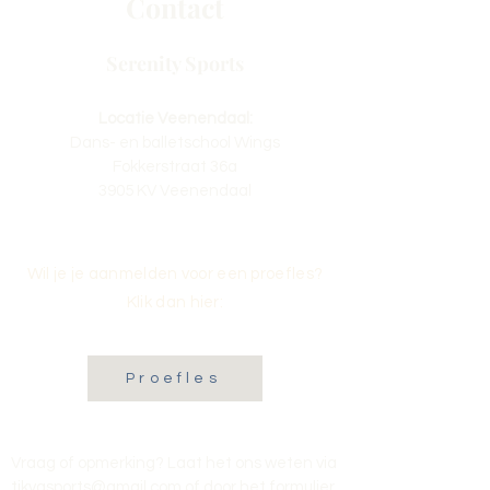
Contact
Serenity Sports
Locatie Veenendaal:
Dans- en balletschool Wings
Fokkerstraat 36a
3905 KV Veenendaal
Wil je je aanmelden voor een proefles?
Klik dan hier:
Proefles
Vraag of opmerking? Laat het ons weten via
tikvasports@gmail.com
of door het formulier