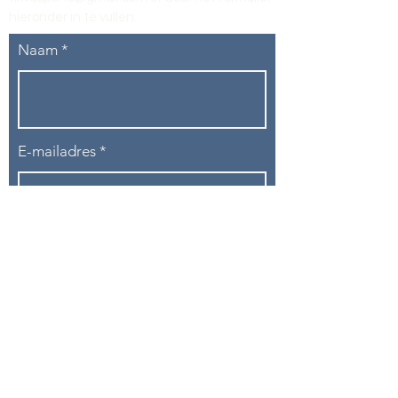
hieronder in te vullen
.
Naam
E-mailadres
Telefoon
Onderwerp
Bericht