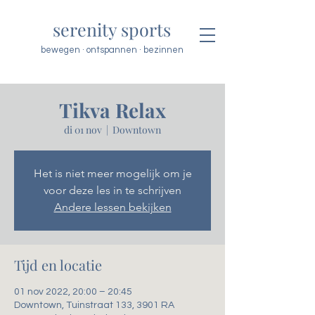
serenity sports
bewegen · ontspannen · bezinnen
Tikva Relax
di 01 nov
  |  
Downtown
Het is niet meer mogelijk om je
voor deze les in te schrijven
Andere lessen bekijken
Tijd en locatie
01 nov 2022, 20:00 – 20:45
Downtown, Tuinstraat 133, 3901 RA