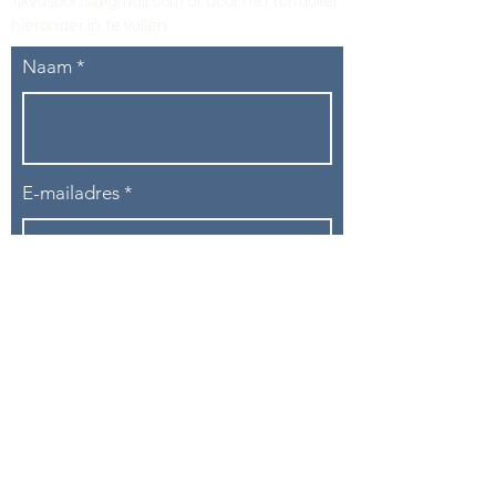
tikvasports@gmail.com
of door het formulier
hieronder in te vullen
.
Naam
E-mailadres
Telefoon
Onderwerp
Bericht