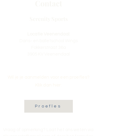
Contact
Serenity Sports
Locatie Veenendaal:
Dans- en balletschool Wings
Fokkerstraat 36a
3905 KV Veenendaal
Wil je je aanmelden voor een proefles?
Klik dan hier:
Proefles
Vraag of opmerking? Laat het ons weten via