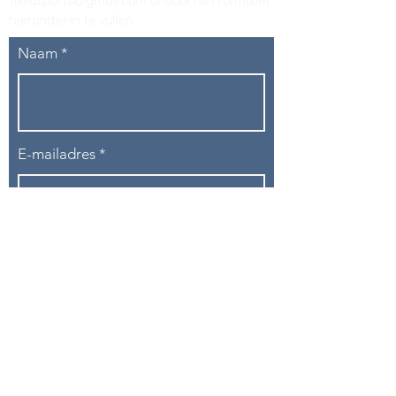
tikvasports@gmail.com
of door het formulier
hieronder in te vullen
.
Naam
E-mailadres
Telefoon
Onderwerp
Bericht