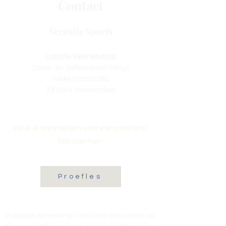
Contact
Serenity Sports
Locatie Veenendaal:
Dans- en balletschool Wings
Fokkerstraat 36a
3905 KV Veenendaal
Wil je je aanmelden voor een proefles?
Klik dan hier:
Proefles
Vraag of opmerking? Laat het ons weten via