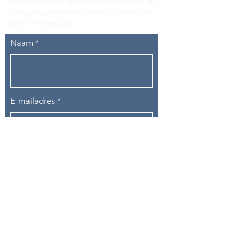
Vraag of opmerking? Laat het ons weten via
tikvasports@gmail.com
of door het formulier
hieronder in te vullen
.
Naam
E-mailadres
Telefoon
Onderwerp