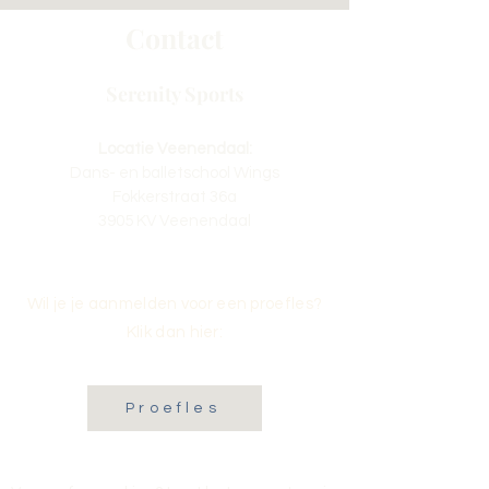
Contact
Serenity Sports
Locatie Veenendaal:
Dans- en balletschool Wings
Fokkerstraat 36a
3905 KV Veenendaal
Wil je je aanmelden voor een proefles?
Klik dan hier:
Proefles