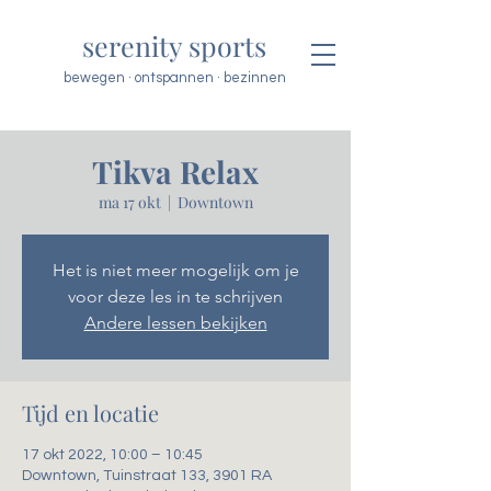
serenity sports
bewegen · ontspannen · bezinnen
Tikva Relax
ma 17 okt
  |  
Downtown
Het is niet meer mogelijk om je
voor deze les in te schrijven
Andere lessen bekijken
Tijd en locatie
17 okt 2022, 10:00 – 10:45
Downtown, Tuinstraat 133, 3901 RA