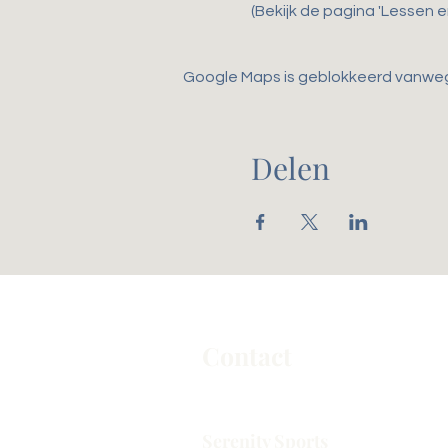
(Bekijk de pagina 'Lessen 
Google Maps is geblokkeerd vanwege 
Delen
Contact
Serenity Sports