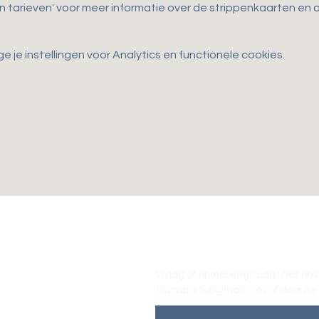
en tarieven' voor meer informatie over de strippenkaarten e
je instellingen voor Analytics en functionele cookies.
Vraag of opmerking? Laat het ons
tikvasports@gmail.com
of door het