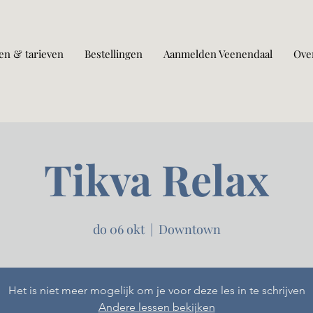
en & tarieven
Bestellingen
Aanmelden Veenendaal
Ove
Tikva Relax
do 06 okt
  |  
Downtown
Het is niet meer mogelijk om je voor deze les in te schrijven
Andere lessen bekijken