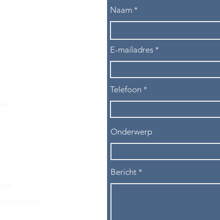
Naam
E-mailadres
Telefoon
les?
Onderwerp
Bericht
ezen.
nieuwsbrief.