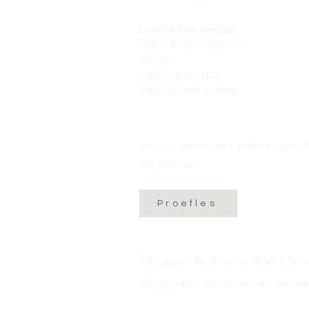
Locatie Veenendaal:
Dans- en balletschool
Wings
Fokkerstraat 36a
3905 KV Veenendaal
Wil je je aanmelden voor een proef
Klik dan hier:
Proefles
Klik
hier
om de privacyverklaring te l
Klik
hier
om je aan te melden voor de 