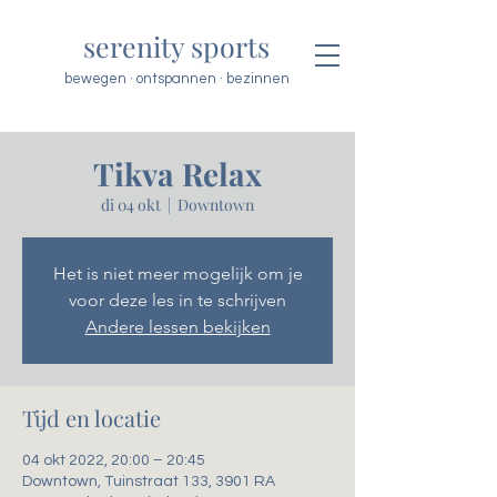
serenity sports
bewegen · ontspannen · bezinnen
Tikva Relax
di 04 okt
  |  
Downtown
Het is niet meer mogelijk om je
voor deze les in te schrijven
Andere lessen bekijken
Tijd en locatie
04 okt 2022, 20:00 – 20:45
Downtown, Tuinstraat 133, 3901 RA