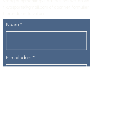
Vraag of opmerking? Laat het ons weten via
tikvasports@gmail.com
of door het formulier
hieronder in te vullen
.
Naam
E-mailadres
Telefoon
Onderwerp