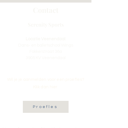
Contact
Serenity Sports
Locatie Veenendaal:
Dans- en balletschool Wings
Fokkerstraat 36a
3905 KV Veenendaal
Wil je je aanmelden voor een proefles?
Klik dan hier:
Proefles