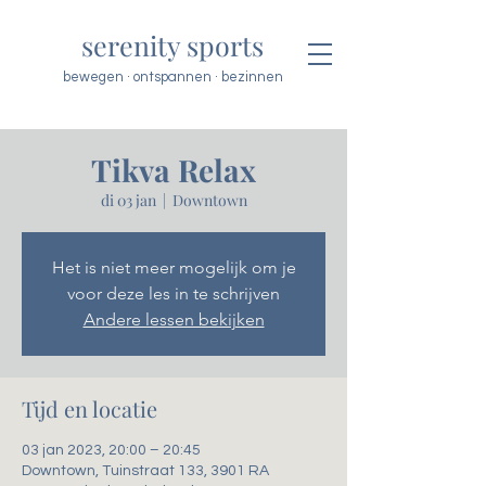
serenity sports
bewegen · ontspannen · bezinnen
Tikva Relax
di 03 jan
  |  
Downtown
Het is niet meer mogelijk om je
voor deze les in te schrijven
Andere lessen bekijken
Tijd en locatie
03 jan 2023, 20:00 – 20:45
Downtown, Tuinstraat 133, 3901 RA