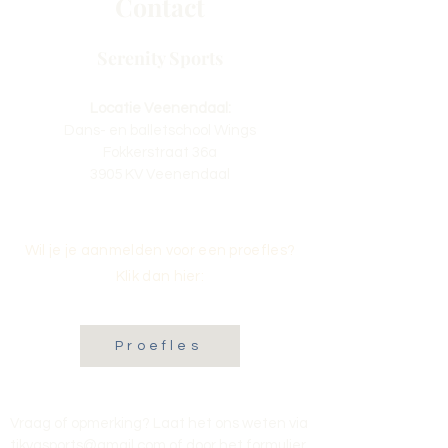
Contact
Serenity Sports
Locatie Veenendaal:
Dans- en balletschool Wings
Fokkerstraat 36a
3905 KV Veenendaal
Wil je je aanmelden voor een proefles?
Klik dan hier:
Proefles
Vraag of opmerking? Laat het ons weten via
tikvasports@gmail.com
of door het formulier