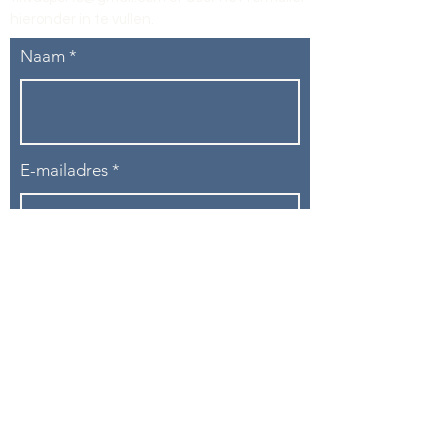
hieronder in te vullen
.
Naam
E-mailadres
Telefoon
Onderwerp
Bericht