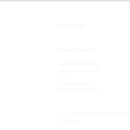
Contact
Serenity Sports
Locatie Veenendaal:
Dans- en balletschool
Wings
Fokkerstraat 36a
3905 KV Veenendaal
Wil je je aanmelden voor een proef
Klik dan hier: