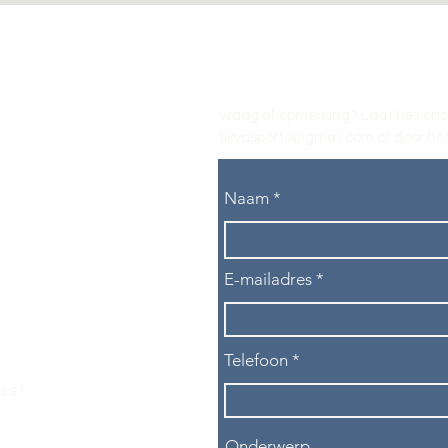
Vraag of opmerking? Laat het ons
tikvasports@gmail.com
of door het
Naam
E-mailadres
Telefoon
les?
Onderwerp