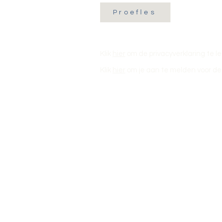
Proefles
Klik
hier
om de privacyverklaring te l
Klik
hier
om je aan te melden voor de 