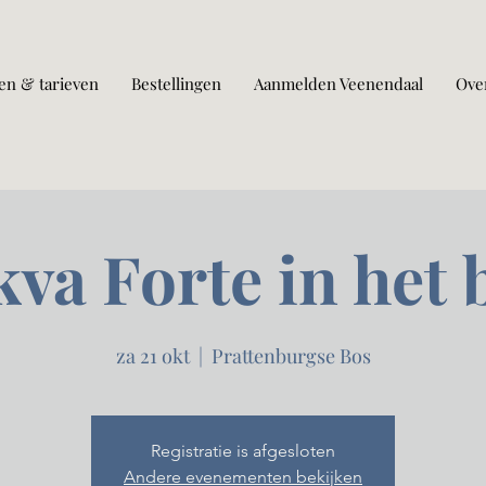
en & tarieven
Bestellingen
Aanmelden Veenendaal
Ove
kva Forte in het 
za 21 okt
  |  
Prattenburgse Bos
Registratie is afgesloten
Andere evenementen bekijken