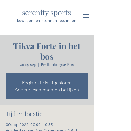
serenity sports
bewegen · ontspannen · bezinnen
Tikva Forte in het
bos
za 09 sep
  |  
Prattenburgse Bos
Registratie is afgesloten
Andere evenementen bekijken
Tijd en locatie
09 sep 2023, 09:00 – 9:55
Prattenburgse Bos, Cuneraweg, 3911