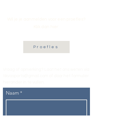
Wil je je aanmelden voor een proefles?
Klik dan hier:
Proefles
Vraag of opmerking? Laat het ons weten via
tikvasports@gmail.com
of door het formulier
hieronder in te vullen
.
Naam
E-mailadres