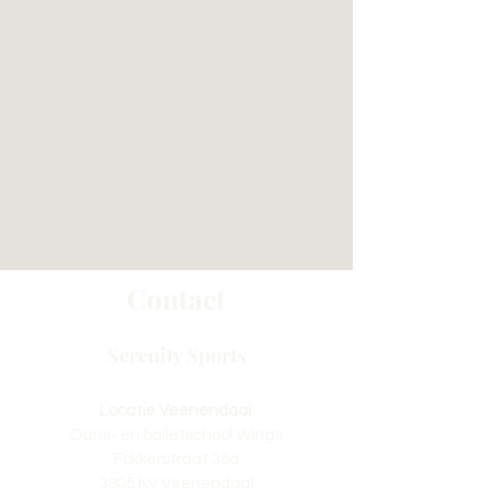
Contact
Serenity Sports
Locatie Veenendaal:
Dans- en balletschool Wings
Fokkerstraat 36a
3905 KV Veenendaal