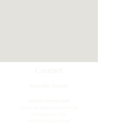
Contact
Serenity Sports
Locatie Veenendaal:
Dans- en balletschool Wings
Fokkerstraat 36a
3905 KV Veenendaal