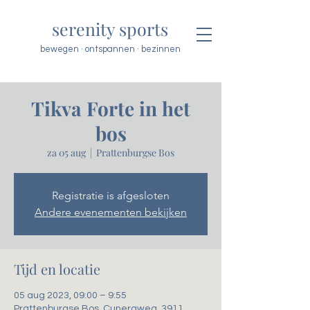
serenity sports
bewegen · ontspannen · bezinnen
Tikva Forte in het
bos
za 05 aug
  |  
Prattenburgse Bos
Registratie is afgesloten
Andere evenementen bekijken
Tijd en locatie
05 aug 2023, 09:00 – 9:55
Prattenburgse Bos, Cuneraweg, 3911