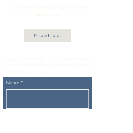
Wil je je aanmelden voor een proefles?
Klik dan hier:
Proefles
Vraag of opmerking? Laat het ons weten via
tikvasports@gmail.com
of door het formulier
hieronder in te vullen
.
Naam
E-mailadres