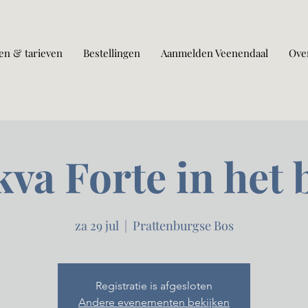
en & tarieven
Bestellingen
Aanmelden Veenendaal
Ove
kva Forte in het 
za 29 jul
  |  
Prattenburgse Bos
Registratie is afgesloten
Andere evenementen bekijken