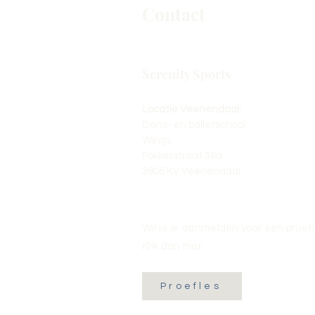
Contact
Serenity Sports
Locatie Veenendaal:
Dans- en balletschool
Wings
Fokkerstraat 36a
3905 KV Veenendaal
Wil je je aanmelden voor een proef
Klik dan hier:
Proefles