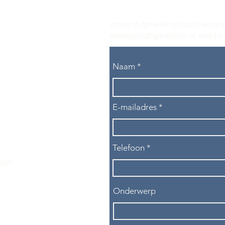
Vraag of opmerking? Laat het ons
tikvasports@gmail.com
of door het
Naam
E-mailadres
Telefoon
les?
Onderwerp