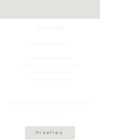
Contact
Serenity Sports
Locatie Veenendaal:
Dans- en balletschool Wings
Fokkerstraat 36a
3905 KV Veenendaal
Wil je je aanmelden voor een proefles?
Klik dan hier:
Proefles