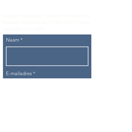
Vraag of opmerking? Laat het ons weten via
tikvasports@gmail.com
of door het formulier
hieronder in te vullen
.
Naam
E-mailadres
Telefoon
Onderwerp