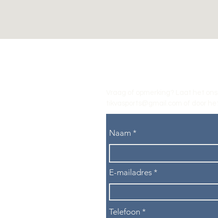
Vraag of opmerking? Laat het ons
tikvasports@gmail.com
of door het
Naam
E-mailadres
Telefoon