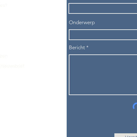
les?
Onderwerp
Bericht
ezen.
nieuwsbrief.