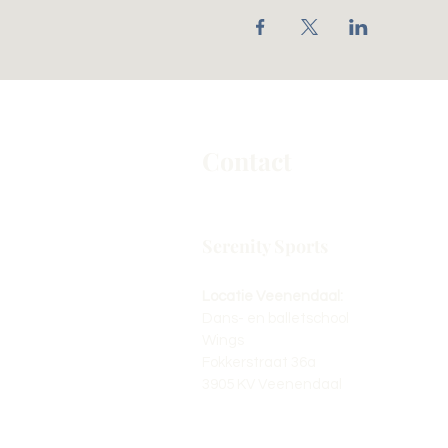
Contact
Serenity Sports
Locatie Veenendaal:
Dans- en balletschool
Wings
Fokkerstraat 36a
3905 KV Veenendaal