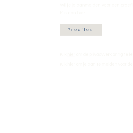
Wil je je aanmelden voor een proef
Klik dan hier:
Proefles
Klik
hier
om de privacyverklaring te l
Klik
hier
om je aan te melden voor de 